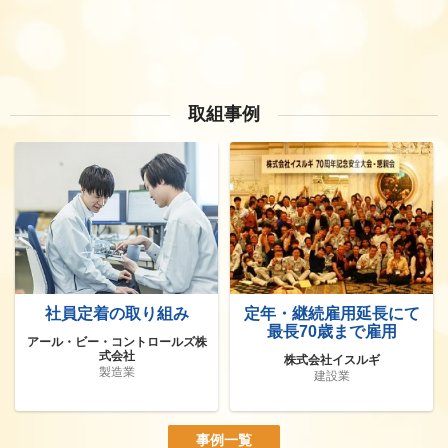
取組事例
社員定着の取り組み
定年・継続雇用延長にて
最長70歳まで雇用
アール・ビー・コントロールズ株
式会社
株式会社イスルギ
製造業
建設業
事例一覧