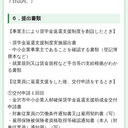
７日以内。）
６．提出書類
【事業主により奨学金返還支援制度を創設したとき】
・奨学金返還支援制度実施届出書
・中小企業事業主であることを確認する書類（登記簿
謄本など）
・就業規則又は賃金規程など手当等の支給根拠がわか
る書類
【従業員に返還支援をした後、交付申請をするとき】
①交付申請１回目
・金沢市中小企業人材確保奨学金返還支援助成金交付
申請書
・対象従業員の労働条件通知書又は雇用契約書（写）
・雇用保険被保険者資格取得等確認通知書（本人（対
象従業員）通知用）（写）