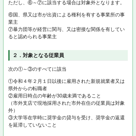
ただし、⑥～⑦に該当する場合は対象外となります。
⑥国、県又は市が出資による権利を有する事業所の事
業主
⑦暴力団等が経営に関与、又は密接な関係を有してい
ると認められる事業主
２．対象となる従業員
次の①～③のすべてに該当
①令和４年２月１日以後に雇用された新規就業者又は
県外からの転職者
②雇用日時点の年齢が30歳未満であること
（市外支店で現地採用された市外在住の従業員は対象
外）
③大学等在学時に奨学金の貸与を受け、奨学金の返還
を延滞していないこと