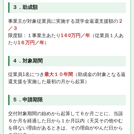
３．助成額
事業主が対象従業員に実施する奨学金返還支援額の
２
／３
限度額：１事業主あたり
1
６0万円／年
（従業員１人あ
たり
1６万円／年
）
４．対象期間
従業員1名につき
最大
１０年間
（助成金の対象となる返
還支援を実施した最初の月から起算）
５．申請期限
交付対象期間の始めから起算して６か月ごとに、当該
６か月を経過した日から１か月以内（天災その他やむ
を得ない理由があるときは、その理由がやんだ日から