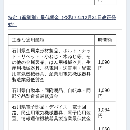
特定（産業別）最低賃金（令和７年12月31日改正発
効）
主要な適用業種
時間額
石川県金属素形材製品、ボルト・ナッ
ト・リベット・小ねじ・木ねじ等、そ
の他の金属製品、はん用機械器具、生
1,090
産用機械器具、発電用・送電用・配電
円
用電気機械器具、産業用電気機械器具
製造業最低賃金
石川県自動車・同附属品、自転車・同
1,090
部分品製造業最低賃金
円
石川県電子部品・デバイス・電子回
1,064
路、民生用電気機械器具、電子応用装
円
置、情報通信機械器具製造業最低賃金
1,060