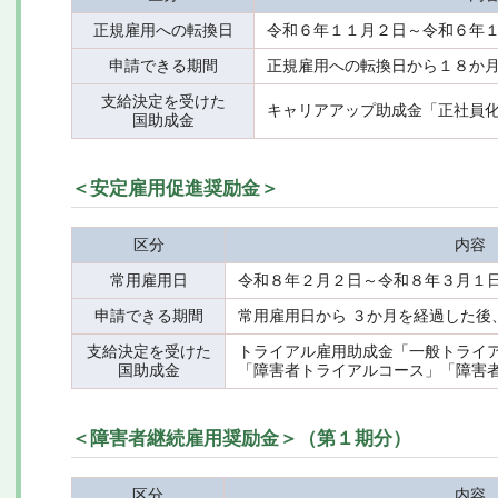
正規雇用への転換日
令和６年１１月２日～令和６年
申請できる期間
正規雇用への転換日から１８か
支給決定を受けた
キャリアアップ助成金「正社員
国助成金
＜安定雇用促進奨励金＞
区分
内容
常用雇用日
令和８年２月２日～令和８年３月１
申請できる期間
常用雇用日から ３か月を経過した後
支給決定を受けた
トライアル雇用助成金「一般トライ
国助成金
「障害者トライアルコース」「障害
＜障害者継続雇用奨励金＞（第１期分）
区分
内容