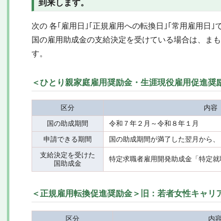
到来
します。
次の 各｢雇用日｣｢正規雇用への転換日｣｢常用雇用日
国の雇用助成金の支給決定を受けている場合は、まも
す。
＜ひとり親家庭雇用奨励金・生涯現役雇用促進奨
区分
内容
国の助成期間
令和７年２月～令和８年１月
申請できる期間
国の助成期間が満了した翌月から、
支給決定を受けた
特定求職者雇用開発助成金「特定就
国助成金
＜正規雇用転換促進奨励金＞旧：若者女性キャリ
区分
内