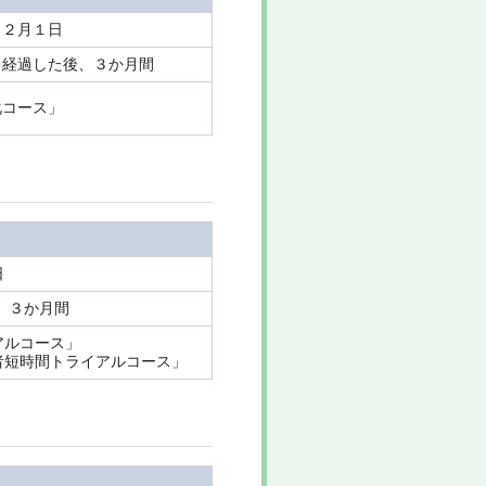
１２月１日
月経過した後、３か月間
化コース」
日
、３か月間
アルコース」
者短時間トライアルコース」