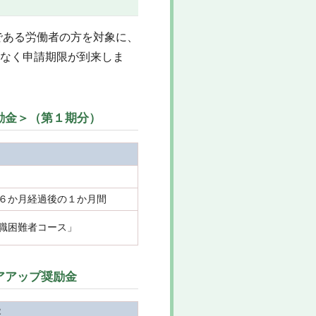
｣である労働者の方を対象に、
なく申請期限が到来しま
励金＞（第１期分）
６か月経過後の１か月間
職困難者コース」
アアップ奨励金
容